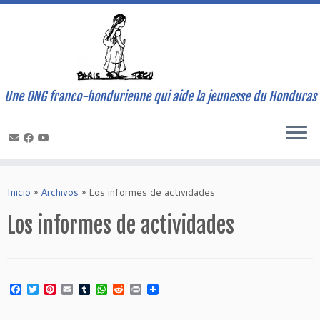
Une ONG franco-hondurienne qui aide la jeunesse du Honduras
Saltar
al
Inicio
»
Archivos
»
Los informes de actividades
contenido
Los informes de actividades
Facebook
Twitter
Pinterest
Email
Tumblr
WhatsApp
Reddit
Print