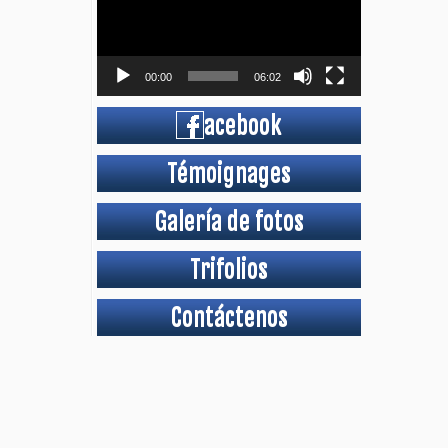
00:00
06:02
acebook
Témoignages
Galería de fotos
Trifolios
Contáctenos