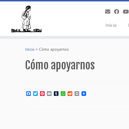
Inicio
Saltar
al
Inicio
»
Cómo apoyarnos
contenido
Cómo apoyarnos
Facebook
Twitter
Pinterest
Email
Tumblr
WhatsApp
Reddit
Print