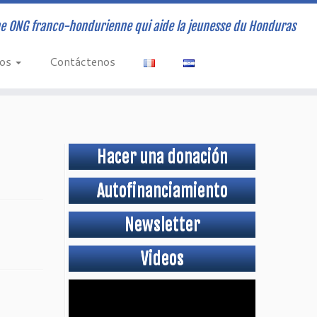
e ONG franco-hondurienne qui aide la jeunesse du Honduras
vos
Contáctenos
Hacer una donación
Autofinanciamiento
Newsletter
Videos
Video
Player