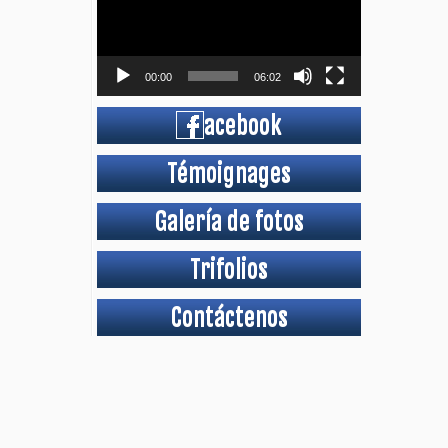
00:00
06:02
acebook
Témoignages
Galería de fotos
Trifolios
Contáctenos