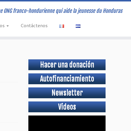
e ONG franco-hondurienne qui aide la jeunesse du Honduras
vos
Contáctenos
Hacer una donación
Autofinanciamiento
Newsletter
Videos
Video
Player