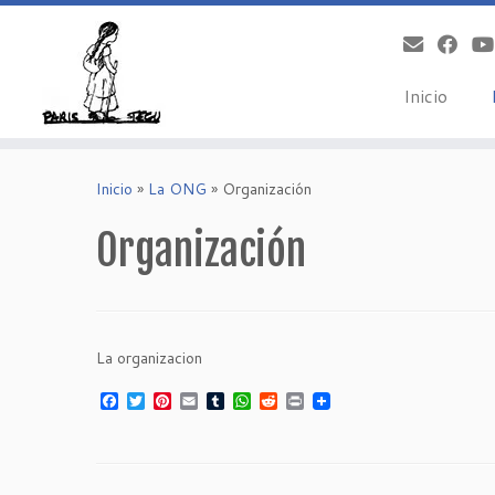
Inicio
Saltar
al
Inicio
»
La ONG
»
Organización
contenido
Organización
La organizacion
Facebook
Twitter
Pinterest
Email
Tumblr
WhatsApp
Reddit
Print