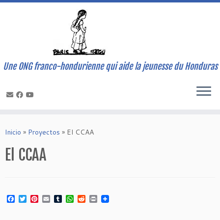
Une ONG franco-hondurienne qui aide la jeunesse du Honduras
Saltar
al
Inicio
»
Proyectos
»
El CCAA
contenido
El CCAA
Facebook
Twitter
Pinterest
Email
Tumblr
WhatsApp
Reddit
Print