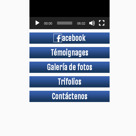
00:00
06:02
acebook
Témoignages
Galería de fotos
Trifolios
Contáctenos