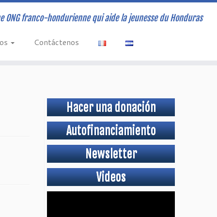
e ONG franco-hondurienne qui aide la jeunesse du Honduras
vos
Contáctenos
Hacer una donación
Autofinanciamiento
Newsletter
Videos
Video
Player