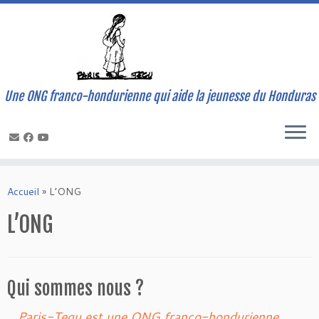
Une ONG franco-hondurienne qui aide la jeunesse du Honduras
Skip
to
Accueil
»
L’ONG
content
L’ONG
Qui sommes nous ?
Paris-Tegu est une ONG franco-hondurienne