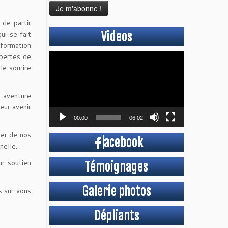
 de partir
Videos
ui se fait
 formation
 pertes de
Lecteur
le sourire
vidéo
 aventure
eur avenir
00:00
06:02
ier de nos
acebook
nelle.
ur soutien
Témoignages
Galerie photos
s sur vous
Dépliants