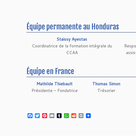
Équipe permanente au Honduras
Staissy Ayestas
Coordinatrice de la formation intégrale du
Respo
CCAA
assi
Équipe en France
Mathilde Thiebault
Thomas Simon
Présidente – Fondatrice
Trésorier
Facebook
Twitter
Pinterest
Email
Tumblr
WhatsApp
Reddit
Print