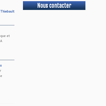
Nous contacter
 Thiebault
ique et
AA
u
r
te