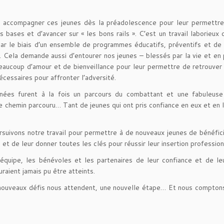
: accompagner ces jeunes dès la préadolescence pour leur permettre
s bases et d’avancer sur « les bons rails ». C’est un travail laborieux q
par le biais d’un ensemble de programmes éducatifs, préventifs et de
. Cela demande aussi d’entourer nos jeunes – blessés par la vie et en
aucoup d’amour et de bienveillance pour leur permettre de retrouver 
écessaires pour affronter l’adversité.
nées furent à la fois un parcours du combattant et une fabuleuse
 chemin parcouru… Tant de jeunes qui ont pris confiance en eux et en l
rsuivons notre travail pour permettre à de nouveaux jeunes de bénéfic
t de leur donner toutes les clés pour réussir leur insertion profession
l’équipe, les bénévoles et les partenaires de leur confiance et de le
raient jamais pu être atteints.
 nouveaux défis nous attendent, une nouvelle étape… Et nous compton