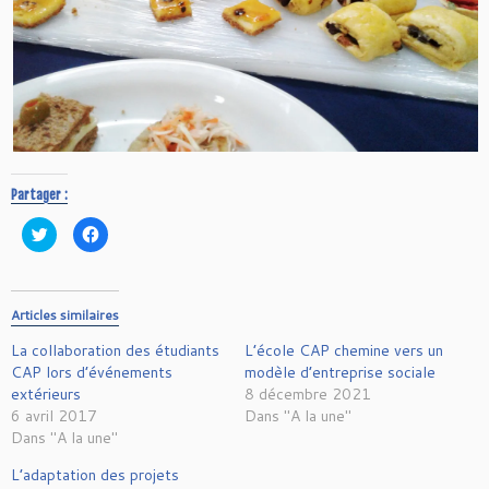
Partager :
C
C
l
l
i
i
q
q
u
u
e
e
z
z
Articles similaires
p
p
o
o
La collaboration des étudiants
u
u
L’école CAP chemine vers un
r
r
CAP lors d’événements
modèle d’entreprise sociale
p
p
a
a
extérieurs
8 décembre 2021
r
r
6 avril 2017
t
t
Dans "A la une"
a
a
Dans "A la une"
g
g
e
e
r
r
L’adaptation des projets
s
s