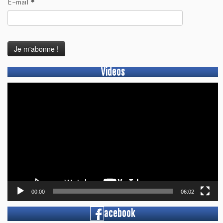
E-mail
*
Videos
Lecteur
vidéo
00:00
06:02
acebook