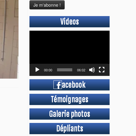
Videos
Lecteur
vidéo
00:00
06:02
acebook
Témoignages
Galerie photos
Dépliants