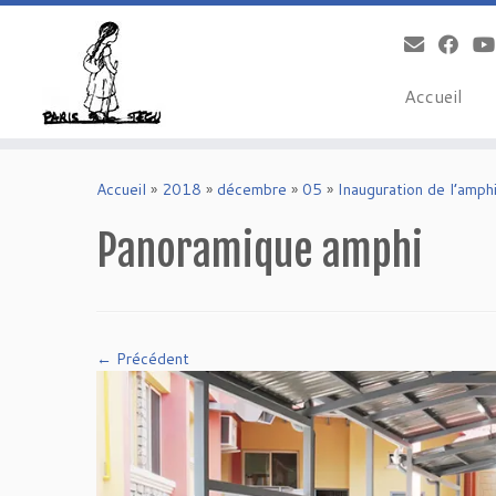
Accueil
Skip
to
Accueil
»
2018
»
décembre
»
05
»
Inauguration de l’amp
content
Panoramique amphi
← Précédent