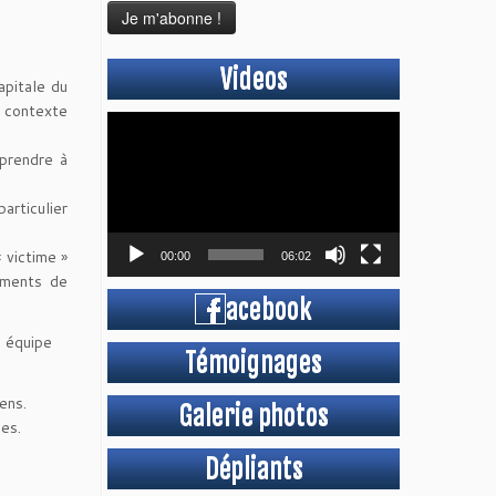
Videos
apitale du
n contexte
Lecteur
vidéo
pprendre à
articulier
 victime »
00:00
06:02
ements de
acebook
e équipe
Témoignages
ens.
Galerie photos
es.
Dépliants