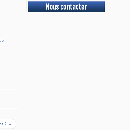
Nous contacter
de
pa ?
→