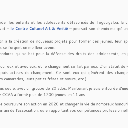
aider les enfants et les adolescents défavorisés de Tegucigalpa, la c
ivot –
le Centre Culturel Art & Amitié
– poursuit son chemin malgré u
ion à la création de nouveaux projets pour former ces jeunes, leur a
ls se forgent un meilleur avenir.
nduras qui se bat pour la défense des droits des adolescents, en p
our eux et avec eux, et le changement se fait par eux. D’un statut de «
A puis acteurs du changement. Ce sont eux qui génèrent des chang
 camarades, leurs petits frères et sœurs, etc.).
étais seule, avec un groupe de 20 ados. Maintenant je suis entourée d’un
. Le CCAA a formé plus de 1200 jeunes en 11 ans.
de poursuivre son action en 2020 et changer la vie de nombreux honduri
rrain de l’association, ou en apportant vos compétences professionnell