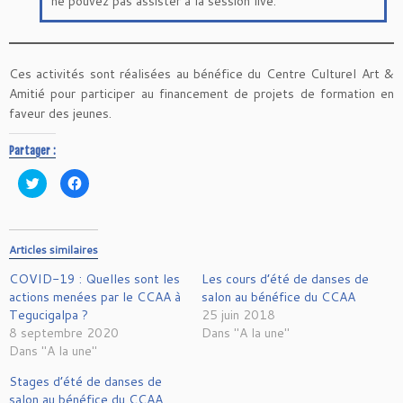
ne pouvez pas assister à la session live.
Ces activités sont réalisées au bénéfice du Centre Culturel Art &
Amitié pour participer au financement de projets de formation en
faveur des jeunes.
Partager :
C
C
l
l
i
i
q
q
u
u
e
e
z
z
Articles similaires
p
p
o
o
COVID-19 : Quelles sont les
u
u
Les cours d’été de danses de
r
r
actions menées par le CCAA à
salon au bénéfice du CCAA
p
p
a
a
Tegucigalpa ?
25 juin 2018
r
r
8 septembre 2020
t
t
Dans "A la une"
a
a
Dans "A la une"
g
g
e
e
r
r
Stages d’été de danses de
s
s
u
u
salon au bénéfice du CCAA