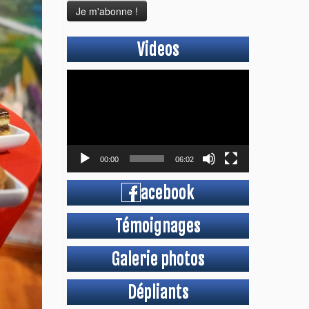
Videos
Lecteur
vidéo
00:00
06:02
acebook
Témoignages
Galerie photos
Dépliants