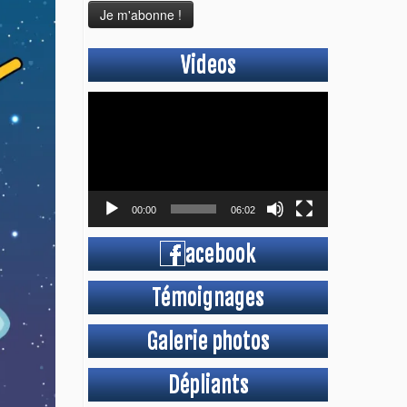
Videos
Lecteur
vidéo
00:00
06:02
acebook
Témoignages
Galerie photos
Dépliants