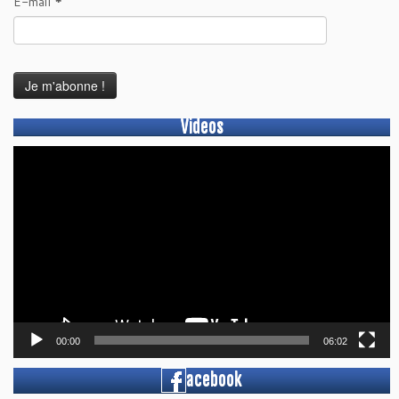
E-mail
*
Videos
Lecteur
vidéo
00:00
06:02
acebook