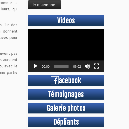
 comme la
leurs, qui
Videos
s l’un des
ui donnent
Lecteur
tives pour
vidéo
ouvent pas
s auraient
p, avec le
00:00
06:02
une partie
acebook
Témoignages
Galerie photos
Dépliants