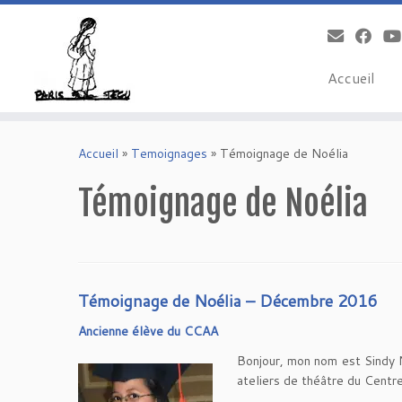
Accueil
Skip
to
Accueil
»
Temoignages
»
Témoignage de Noélia
content
Témoignage de Noélia
Témoignage de Noélia – Décembre 2016
Ancienne élève du CCAA
Bonjour, mon nom est Sindy N
ateliers de théâtre du Centre