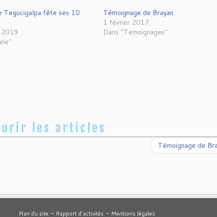
 Tegucigalpa fête ses 10
Témoignage de Brayan
1 février 2017
e 2019
Dans "Temoignages"
une"
urir les articles
Témoignage de Br
-
-
Plan du site
Rapport d'activités
Mentions légales