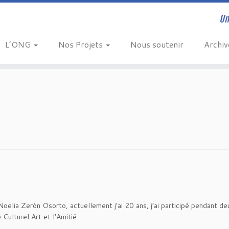
Un
L’ONG
Nos Projets
Nous soutenir
Archi
oelia Zerón Osorto, actuellement j’ai 20 ans, j’ai participé pendant de
 Culturel Art et l’Amitié.