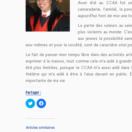
Avoir été au CCAA fut une
camaraderie, l’amitié, la pon
aujourd’hui font de moi une 
La perte des valeurs au sein
plus violents au monde. C’es
aux jeunes la possibilité sa
eux-mêmes et pour la société, sont de caractère vital po
Le fait de passer mon temps libre dans des activités arti
exprimer à la maison, tout comme cela m’a aidé à grandir
été plus limitées, puisque le CCAA m’a aussi aidé dans 
théâtre qui m’a aidé à être à l’aise devant en public. 
importante de ma vie.
Partager :
C
C
l
l
i
i
q
q
u
u
e
e
z
z
p
p
Articles similaires
o
o