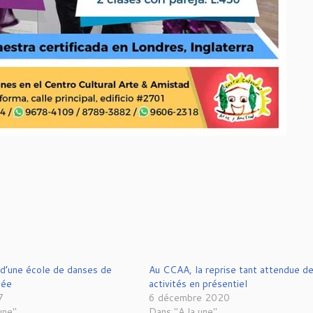
 d’une école de danses de
Au CCAA, la reprise tant attendue d
iée
activités en présentiel
7
6 décembre 2020
une"
Dans "A la une"