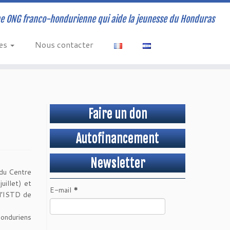
e ONG franco-hondurienne qui aide la jeunesse du Honduras
ves
Nous contacter
Faire un don
Autofinancement
Newsletter
 du Centre
uillet) et
E-mail
*
 l’ISTD de
honduriens