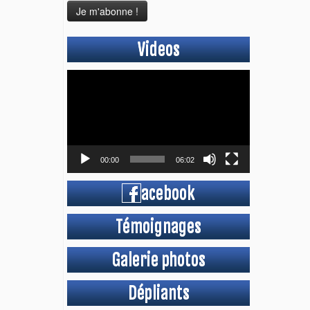
Videos
Lecteur
vidéo
00:00
06:02
acebook
Témoignages
Galerie photos
Dépliants