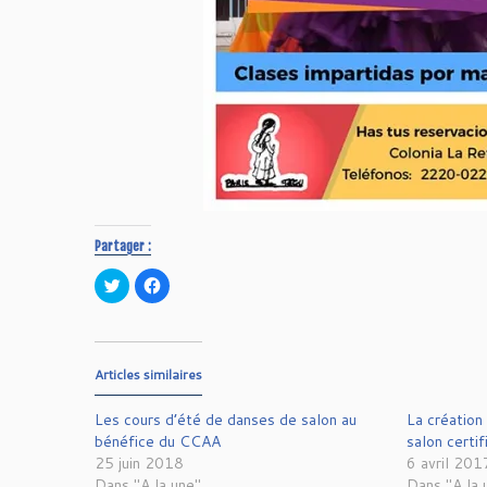
Partager :
C
C
l
l
i
i
q
q
u
u
e
e
z
z
p
p
Articles similaires
o
o
u
u
r
r
Les cours d’été de danses de salon au
La création
p
p
a
a
bénéfice du CCAA
salon certif
r
r
25 juin 2018
6 avril 201
t
t
a
a
Dans "A la une"
Dans "A la 